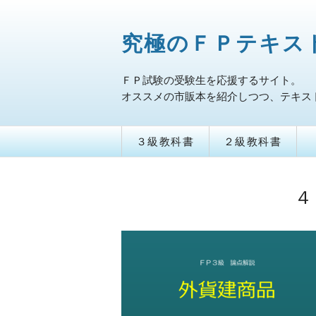
究極のＦＰテキス
ＦＰ試験の受験生を応援するサイト。
オススメの市販本を紹介しつつ、テキス
３級教科書
２級教科書
４