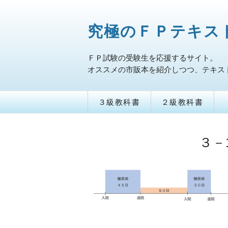
究極のＦＰテキス
ＦＰ試験の受験生を応援するサイト。
オススメの市販本を紹介しつつ、テキス
３級教科書
２級教科書
３－