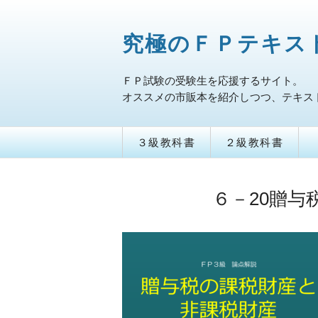
究極のＦＰテキス
ＦＰ試験の受験生を応援するサイト。
オススメの市販本を紹介しつつ、テキス
３級教科書
２級教科書
６－20贈与