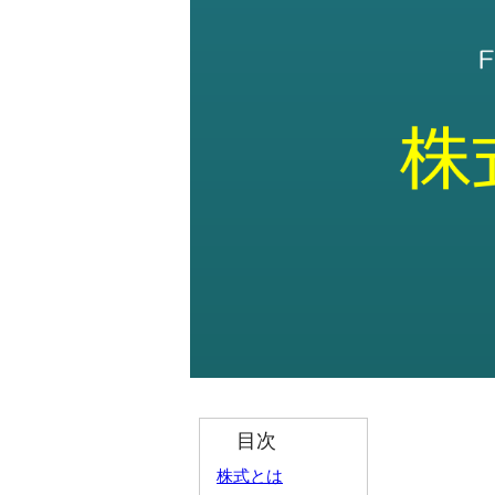
目次
株式とは