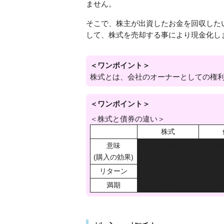
ません。
そこで、株主が出資したお金を回収した
して、株式を売却する事により現金化し
＜ワンポイント＞
株式とは、会社のオーナーとしての権
＜ワンポイント＞
＜株式と債券の違い＞
株式
意味
出資証書
借
(購入の効果)
(オーナーになる)
(お
リターン
配当金
満期
無し