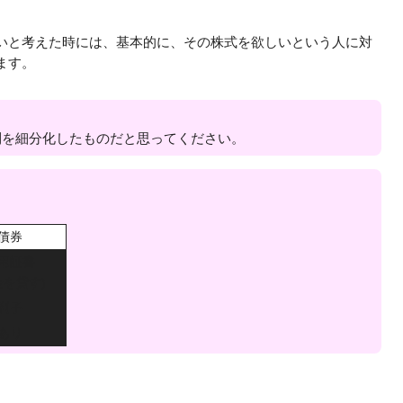
いと考えた時には、基本的に、その株式を欲しいという人に対
ます。
利を細分化したものだと思ってください。
債券
用証書
金を貸す)
利子
あり