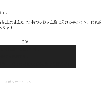
ます。
合以上の株主だけが持つ少数株主権に分ける事ができ、代表的
あります。
意味
加して投票する権利です。
を受ける権利です。
た時に、残った財産の分配を受ける権利です。
スポンサーリンク