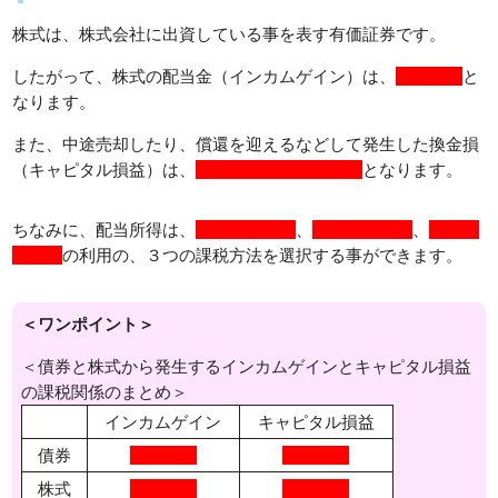
株式は、株式会社に出資している事を表す有価証券です。
したがって、株式の配当金（インカムゲイン）は、
配当所得
と
なります。
また、中途売却したり、償還を迎えるなどして発生した換金損
（キャピタル損益）は、
株式等に係る譲渡所得
となります。
ちなみに、配当所得は、
総合課税
、
申告分離課税
、
申告不
要制度
の利用の、３つの課税方法を選択する事ができます。
＜ワンポイント＞
＜債券と株式から発生するインカムゲインとキャピタル損益
の課税関係のまとめ＞
インカムゲイン
キャピタル損益
債券
利子所得
譲渡所得
株式
配当所得
譲渡所得