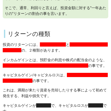
そこで、通常、利回りと言えば、投資金額に対する”一年あた
りの”リターンの割合の事を言います。
リターンの種類
投資のリターンには、
インカムゲイン
と
キャピタルゲイン/キャ
ピタルロス
の、２種類があります。
インカムゲインとは、預貯金の利息や株式の配当金のような、
その資産を保有していることによって得られる利益
の事です。
キャピタルゲイン/キャピタルロスは、
投資の元本の値動きによ
る利益または損失
の事です。
これは、満期が来たり資産を売却したりする事によって初めて
発生する、利益や損失です。
キャピタルゲインが
換金差益
で、キャピタルロスが
換金差損
で