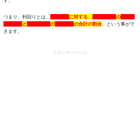
す。
つまり、利回りとは、
投資金額
に対する、
一年あたり
の
インカ
ムゲイン
と
一年あたり
の
換金損益
の合計の割合
、という事がで
きます。
スポンサーリンク