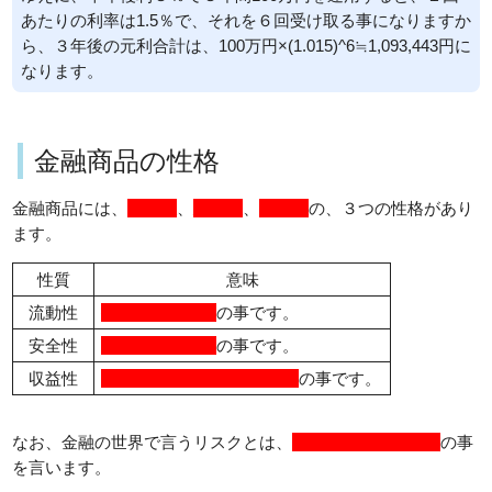
あたりの利率は1.5％で、それを６回受け取る事になりますか
ら、３年後の元利合計は、100万円×(1.015)^6≒1,093,443円に
なります。
金融商品の性格
金融商品には、
流動性
、
安全性
、
収益性
の、３つの性格があり
ます。
性質
意味
流動性
換金のしやすさ
の事です。
安全性
リスクの大きさ
の事です。
収益性
高い収益が得られる可能性
の事です。
なお、金融の世界で言うリスクとは、
値動きの波の大きさ
の事
を言います。