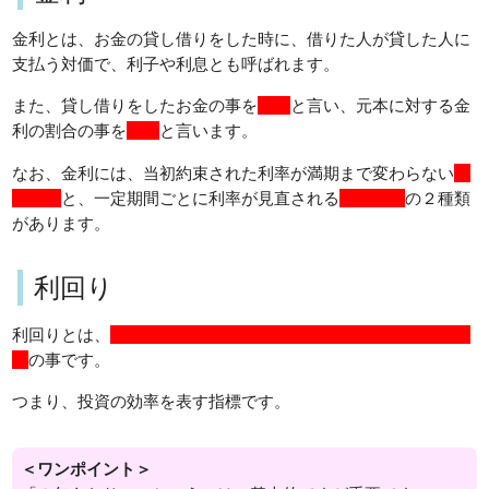
金利とは、お金の貸し借りをした時に、借りた人が貸した人に
支払う対価で、利子や利息とも呼ばれます。
また、貸し借りをしたお金の事を
元本
と言い、元本に対する金
利の割合の事を
利率
と言います。
なお、金利には、当初約束された利率が満期まで変わらない
固
定金利
と、一定期間ごとに利率が見直される
変動金利
の２種類
があります。
利回り
利回りとは、
投資金額に対する、一年あたりの、リターンの割
合
の事です。
つまり、投資の効率を表す指標です。
＜ワンポイント＞