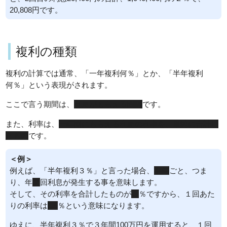
20,808円です。
複利の種類
複利の計算では通常、「一年複利何％」とか、「半年複利
何％」という表現がされます。
ここで言う期間は、
利息がもらえる間隔
です。
また、利率は、
一年間にもらえる利息の利率を、単純に合計し
たもの
です。
＜例＞
例えば、「半年複利３％」と言った場合、
半年
ごと、つま
り、年
２
回利息が発生する事を意味します。
そして、その利率を合計したものが
３
％ですから、１回あた
りの利率は
1.5
％という意味になります。
ゆえに、半年複利３％で３年間100万円を運用すると、１回