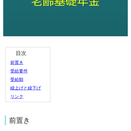
目次
前置き
受給要件
受給額
繰上げと繰下げ
リンク
前置き