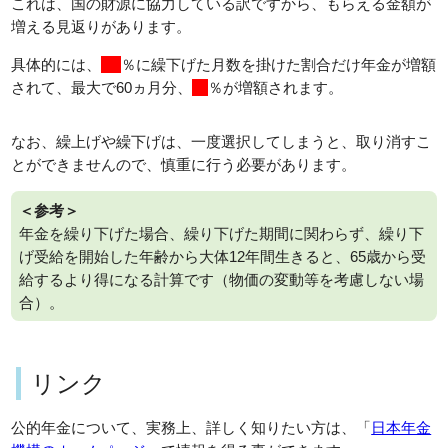
これは、国の財源に協力している訳ですから、もらえる金額が
増える見返りがあります。
具体的には、
0.7
％に繰下げた月数を掛けた割合だけ年金が増額
されて、最大で60ヵ月分、
42
％が増額されます。
なお、繰上げや繰下げは、一度選択してしまうと、取り消すこ
とができませんので、慎重に行う必要があります。
＜参考＞
年金を繰り下げた場合、繰り下げた期間に関わらず、繰り下
げ受給を開始した年齢から大体12年間生きると、65歳から受
給するより得になる計算です（物価の変動等を考慮しない場
合）。
リンク
公的年金について、実務上、詳しく知りたい方は、「
日本年金