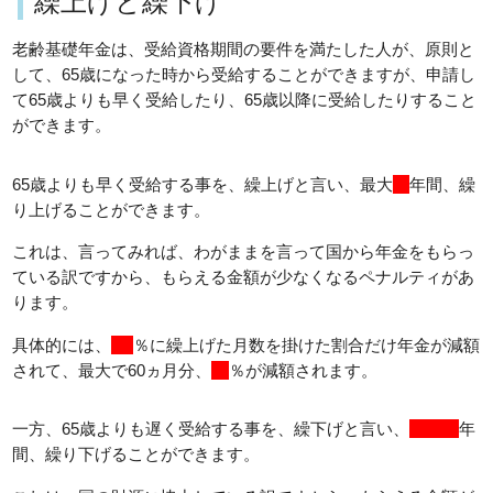
繰上げと繰下げ
老齢基礎年金は、受給資格期間の要件を満たした人が、原則と
して、65歳になった時から受給することができますが、申請し
て65歳よりも早く受給したり、65歳以降に受給したりすること
ができます。
65歳よりも早く受給する事を、繰上げと言い、最大
５
年間、繰
り上げることができます。
これは、言ってみれば、わがままを言って国から年金をもらっ
ている訳ですから、もらえる金額が少なくなるペナルティがあ
ります。
具体的には、
0.5
％に繰上げた月数を掛けた割合だけ年金が減額
されて、最大で60ヵ月分、
30
％が減額されます。
一方、65歳よりも遅く受給する事を、繰下げと言い、
最大５
年
間、繰り下げることができます。