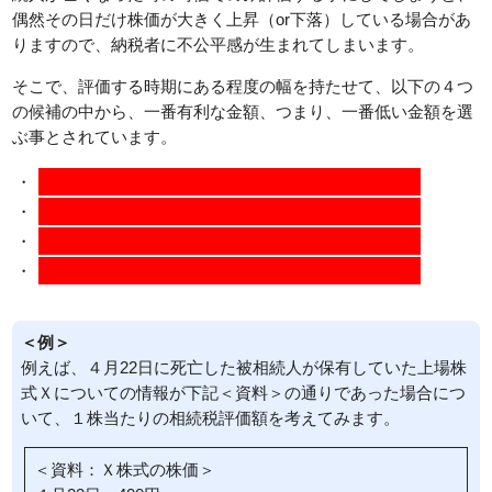
偶然その日だけ株価が大きく上昇（or下落）している場合があ
りますので、納税者に不公平感が生まれてしまいます。
そこで、評価する時期にある程度の幅を持たせて、以下の４つ
の候補の中から、一番有利な金額、つまり、一番低い金額を選
ぶ事とされています。
・
課税時期（＝被相続人が亡くなった日）の終値
・
課税時期の属する月の毎日の終値の平均額
・
課税時期の属する月の前月の毎日の終値の平均額
・
課税時期の属する月の前々月の毎日の終値の平均額
＜例＞
例えば、４月22日に死亡した被相続人が保有していた上場株
式Ｘについての情報が下記＜資料＞の通りであった場合につ
いて、１株当たりの相続税評価額を考えてみます。
＜資料：Ｘ株式の株価＞