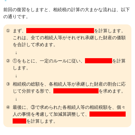
前回の復習をしますと、相続税の計算の大まかな流れは、以下
の通りです。
①
まず、
亡くなった人が残した財産の価額
を計算します。
これは、全ての相続人等がそれぞれ承継した財産の価額
を合計して求めます。
↓
②
①をもとに、一定のルールに従い、
相続税の総額
を計算
します。
↓
③
相続税の総額を、各相続人等が承継した財産の割合に応
じて分担する形で、
各相続人等の相続税額
を求めます。
↓
④
最後に、③で求められた各相続人等の相続税額を、個々
人の事情を考慮して加減算調整して、
各々の最終的な納
付税額
を計算します。